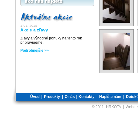
17. 1. 2014
Akcie a zľavy
Zľavy a výhodné ponuky na tento rok
pripravujeme.
Podrobnejšie >>
Úvod
|
Produkty
|
O nás
|
Kontakty
|
Napíšte nám
|
Detské
© 2011-
HRKOTA | Webdiz