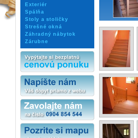
Exteriér
Spálňa
Stoly a stoličky
Strešné okná
Záhradný nábytok
Zárubne