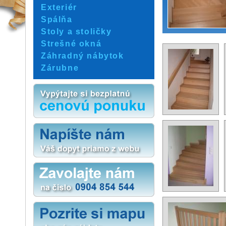
Exteriér
Spálňa
Stoly a stoličky
Strešné okná
Záhradný nábytok
Zárubne