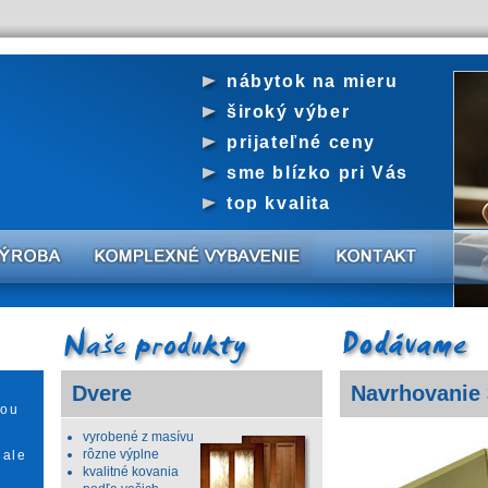
nábytok na mieru
široký výber
prijateľné ceny
sme blízko pri Vás
top kvalita
Dvere
Navrhovanie 
bou
vyrobené z masívu
rôzne výplne
 ale
kvalitné kovania