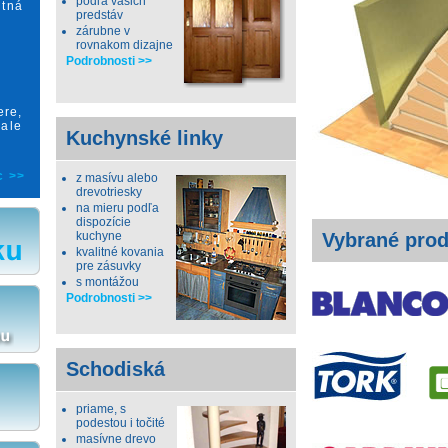
podľa vašich
itná
predstáv
zárubne v
rovnakom dizajne
Podrobnosti >>
ere,
 ale
Kuchynské linky
c >>
z masívu alebo
drevotriesky
na mieru podľa
dispozície
kuchyne
Vybrané prod
kvalitné kovania
pre zásuvky
s montážou
Podrobnosti >>
Schodiská
priame, s
podestou i točité
masívne drevo