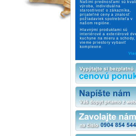
Našimi prednosťami sú kval
výroba, individuálna
starostlivosť o zákazníka,
prijateľné ceny a znalosť
požiadaviek spotrebiteľa v
našom regióne.
Hlavnými produktami sú
interiérové a exteriérové dv
kuchyne na mieru a schody,
vieme priestory vybaviť
komplexne.
Via