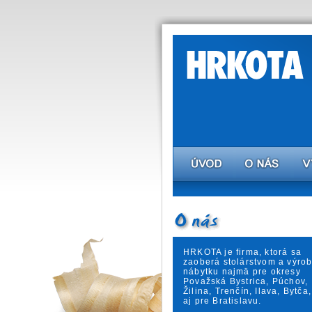
HRKOTA je firma, ktorá sa
zaoberá stolárstvom a výro
nábytku najmä pre okresy
Považská Bystrica, Púchov,
Žilina, Trenčín, Ilava, Bytča,
aj pre Bratislavu.